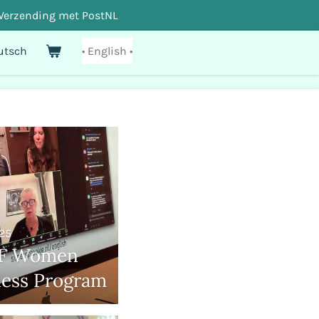
Verzending met PostNL
utsch
• English •
025
F Women
ness Program