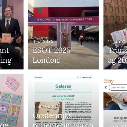
4 jul 2025
14 jun 2
ant
ESOT 2025
Tran
ing
London!
ag 20
4 feb 2025
Oostenrijks
kje
patiëntenmagazin
17 jan 20