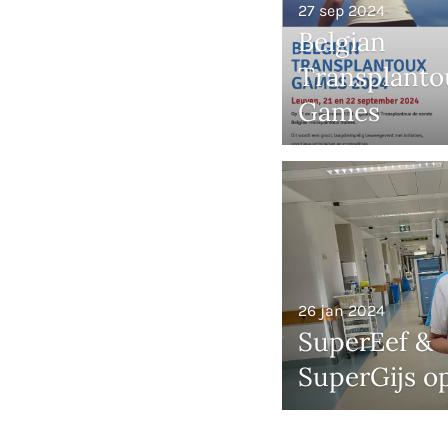
27 sep 2024
Belgian
Transplanto
Games
26 jan 2024
SuperEef &
SuperGijs op