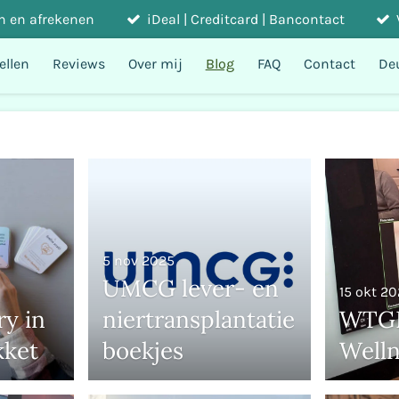
n en afrekenen
iDeal | Creditcard | Bancontact
ellen
Reviews
Over mij
Blog
FAQ
Contact
De
5 nov 2025
UMCG lever- en
15 okt 2
y in
niertransplantatie
WTG
kket
boekjes
Well