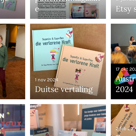
e
Etsy 
17 okt 20
Austr
1 nov 2024
Duitse vertaling
2024
2 feb 20