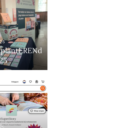
025
splantERENd
25
25