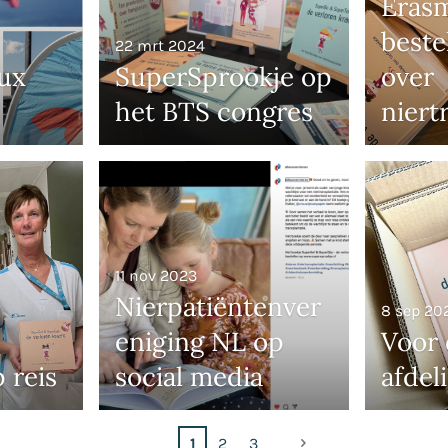
Eras
beste
22 mrt 2024
ux
SuperSprookje op
over
het BTS congres
niert
11 nov 2023
Nierpatiëntenver
8 sep 20
eniging NL op
Voor 
 reis
social media
afdel
1
2
3