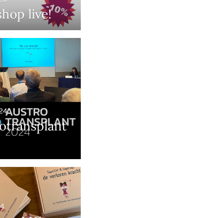
shop live!
24
otransplant
24