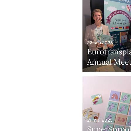
26 sep 2025
Eurotranspl
Annual Meet
21 mei 2025
SuperSproo