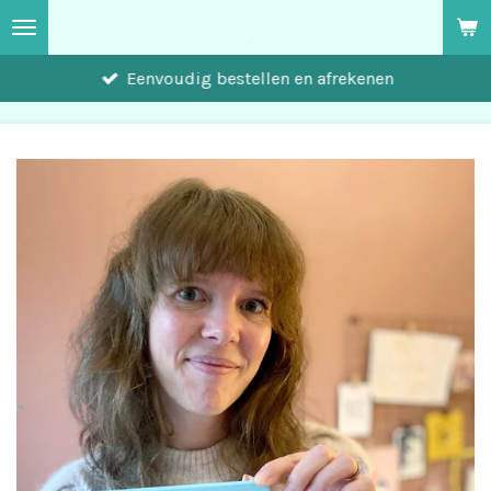
.
Ga
direct
Eenvoudig bestellen en afrekenen
naar
de
hoofdinhoud