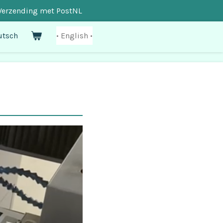
Verzending met PostNL
utsch
• English •