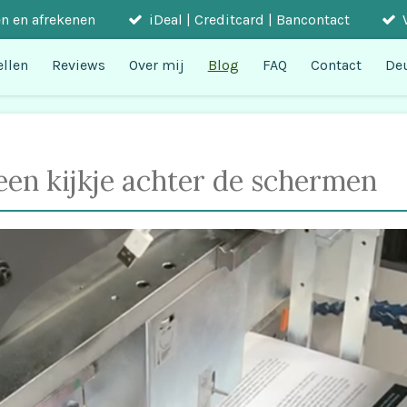
n en afrekenen
iDeal | Creditcard | Bancontact
ellen
Reviews
Over mij
Blog
FAQ
Contact
De
en kijkje achter de schermen