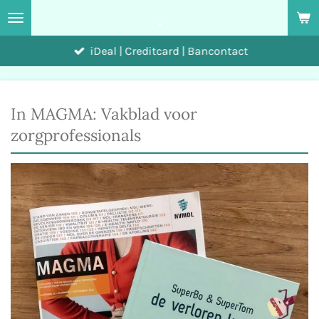
.
Ga
direct
iDeal | Creditcard | Bancontact
naar
de
hoofdinhoud
In MAGMA: Vakblad voor
zorgprofessionals